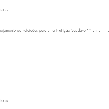
leitura
e Refeições para uma Nutrição Saudável** Em um mundo onde a correria do dia a
leitura